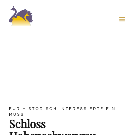
Skip
to
content
Allgäu erleben
Landhaus Köpf - Ferienwohnungen und
Appartements
FÜR HISTORISCH INTERESSIERTE EIN
MUSS
Schloss