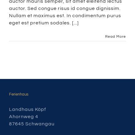
auctor mauris semper, sit amet eleifend lectus
auctor. Sed congue risus id congue dignissim.
Nullam et maximus est. In condimentum purus
eget est pretium sodales. [...]
Read More
Ferienhaus
Landhaus Köpf
Ahornweg 4
87645 Schwangau