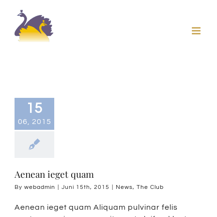
Skip
to
content
15
06, 2015
Aenean ieget quam
By
webadmin
|
Juni 15th, 2015
|
News
,
The Club
Aenean ieget quam Aliquam pulvinar felis